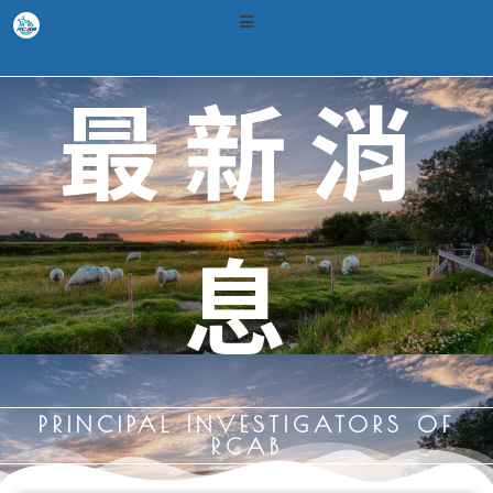
最新消
息
PRINCIPAL INVESTIGATORS 0F
RCAB