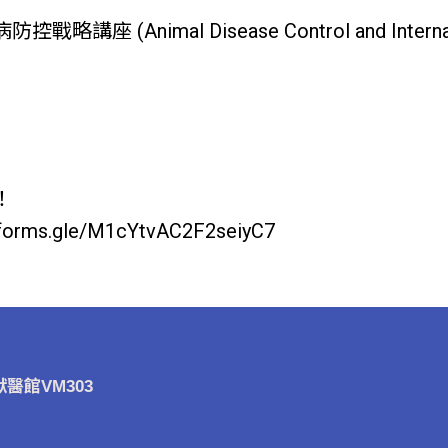
座 (Animal Disease Control and Internatio
！
rms.gle/M1cYtvAC2F2seiyC7
醫館VM303